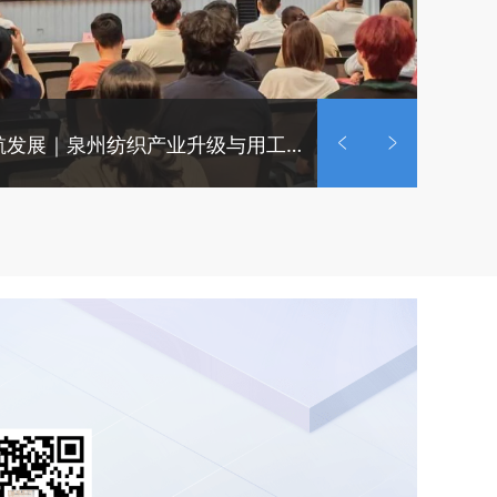
科创赋能产业 合规护航发展｜泉州纺织产业升级与用工合规主题沙龙圆满举办