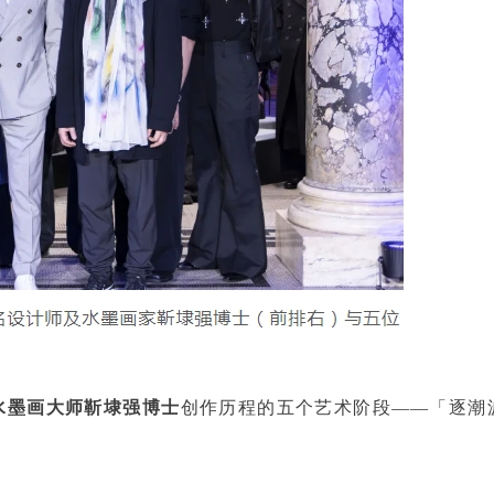
水墨画大师靳埭强博士
创作历程的五个艺术阶段——「逐潮