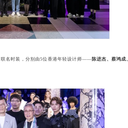
套联名时装，分别由5位香港年轻设计师——
陈进杰、蔡鸿成