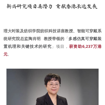
理大时装及纺织学院纺织科技讲座教授、智能可穿戴系
统研究院总监
陶肖明
教授
带领的
「
多感仿真可穿戴装
置机理和关键技术的研究
」项目，
获资助
6
,237万港
元
。